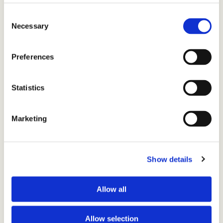
C
Necessary
o
n
s
Preferences
※「山王×湘北 観戦チケット」は8/3(木)のみの配布となりま
e
す。
n
※数には限りがございます。なくなり次第終了となりますので
t
Statistics
ご了承ください。
S
e
Marketing
■上映日時
l
8月3日(木) 11:30の回
e
c
■チケット価格
Show details
t
通常料金
i
※ムビチケ・前売券使用可能 ※無料券・招待券不可
o
Allow all
n
■発売日
7月21日（金）0:00～（＝7月20日（木）24:00～）より各劇
Allow selection